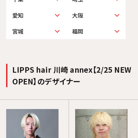
愛知
大阪
原宿
横浜 8th floor
宮城
福岡
表参道
横浜 9th floor
千葉
大宮
銀座
川崎
千葉 annex
大宮 annex
栄
梅田
Ray GINZA
川崎 annex【2/25
NEW OPEN】
梅田 annex
LIPPS hair 川崎 annex【2/25 NEW
渋谷
仙台ロフト
天神
心斎橋
OPEN】のデザイナー
渋谷 2nd floor
仙台 annex
難波【1/16 NEW
渋谷 3rd floor
OPEN】
渋谷 annex
池袋
吉祥寺