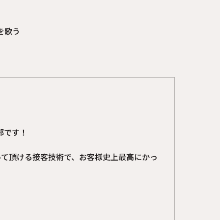
を歌う
！
部です！
って頂ける接客技術で、お客様史上最高にかっ