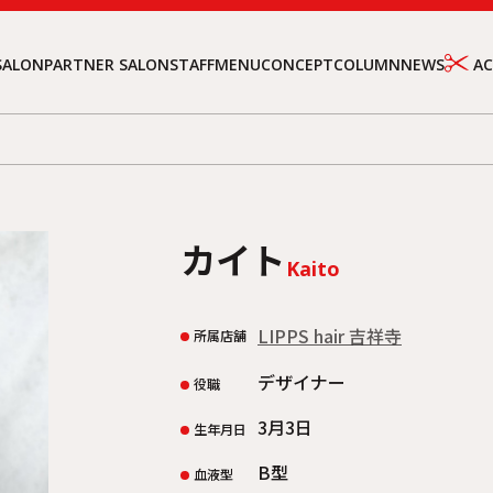
SALON
PARTNER SALON
STAFF
MENU
CONCEPT
COLUMN
NEWS
A
カイト
Kaito
LIPPS hair 吉祥寺
所属店舗
デザイナー
役職
3月3日
生年月日
B型
血液型