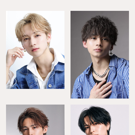
LIPPS hair Ray GINZA
LIPPS hair 原宿
サトウ カズマ
貝原 潤哉
LIPPS hair 渋谷 annex
LIPPS hair 表参道
LIPPS hair 自由が丘
LIPPS hair 原宿
LIPPS hair 表参道
LIPPS hair 表参道
LIPPS hair 表参道
小玉 壮一
イタル
小幡 水聖
紅羽
久松 祥太
久松 祥太
藪下 勝久
指名して予約
指名して予約
LIPPS hair 横浜 9th floor
LIPPS hair 表参道
LIPPS hair 渋谷 annex
LIPPS hair 表参道
LIPPS hair 原宿
LIPPS hair 原宿
指名して予約
指名して予約
指名して予約
指名して予約
指名して予約
指名して予約
指名して予約
Leo
堤 慎平
赤塚 翔太
櫻澤 和宏
紅羽
貝原 潤哉
指名して予約
指名して予約
指名して予約
指名して予約
指名して予約
指名して予約