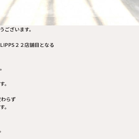
とうございます。
IPPS２２店舗目となる
。
す。
変わらず
す。
。