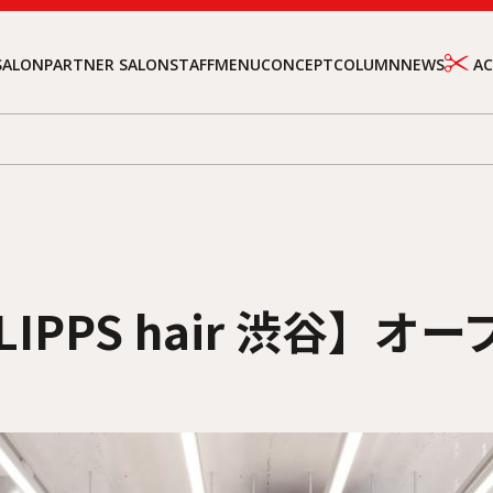
SALON
PARTNER SALON
STAFF
MENU
CONCEPT
COLUMN
NEWS
A
【LIPPS hair 渋谷】