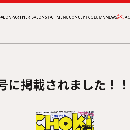
SALON
PARTNER SALON
STAFF
MENU
CONCEPT
COLUMN
NEWS
A
i4月号に掲載されました！