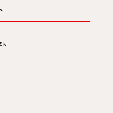
ト
表彰。