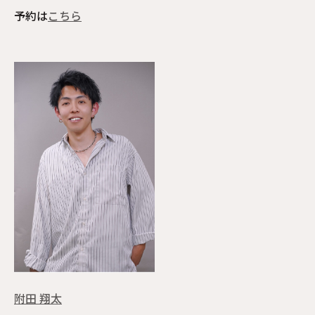
予約は
こちら
附田 翔太